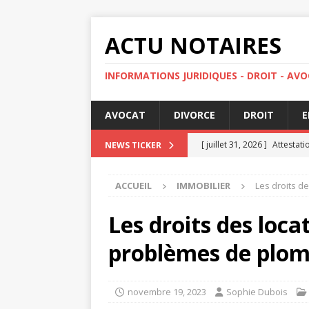
ACTU NOTAIRES
INFORMATIONS JURIDIQUES - DROIT - AVO
AVOCAT
DIVORCE
DROIT
E
[ juillet 31, 2026 ]
Attestati
NEWS TICKER
[ juillet 27, 2026 ]
Peut-on r
ACCUEIL
IMMOBILIER
Les droits d
[ juillet 23, 2026 ]
Comment l
DROIT
Les droits des loca
[ juillet 19, 2026 ]
Peut-on 
problèmes de plom
[ août 4, 2026 ]
Peut-on re
novembre 19, 2023
Sophie Dubois