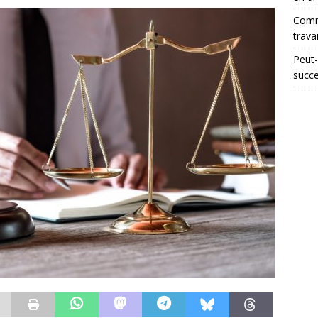
Comme
trava
Peut-
succ