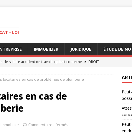
CAT - LOI
NTREPRISE
IMMOBILIER
JURIDIQUE
ÉTUDE DE NO
on de salaire accident de travail : qui est concerné
DROIT
efuser un héritage ? Conseils d’un avocat en droit
DROIT
ART
es locataires en cas de problèmes de plomberie
’attestation de salaire accident de travail impacte votre dossier
Peut-
taires en cas de
poss
refuser un héritage pour éviter une succession complexe
DROIT
berie
Attes
fuser un héritage en ne prenant pas possession
DROIT
conc
Peut-
Immobilier
Commentaires fermés
en dr