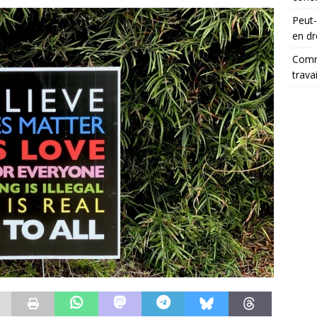
Peut-
en dr
Comme
trava