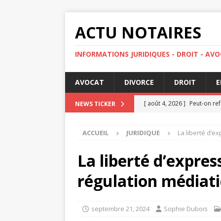
ACTU NOTAIRES
INFORMATIONS JURIDIQUES - DROIT - AVO
AVOCAT
DIVORCE
DROIT
E
[ août 4, 2026 ]
Peut-on re
NEWS TICKER
[ juillet 31, 2026 ]
Attestati
ACCUEIL
JURIDIQUE
La liberté d’e
[ juillet 27, 2026 ]
Peut-on r
[ juillet 23, 2026 ]
Comment l
La liberté d’expres
DROIT
régulation médiat
[ août 8, 2026 ]
Attestation
septembre 21, 2024
Sophie Dubois