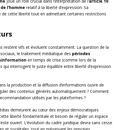
mme
joue un rôle crucial dans l’interprétation de l’
article 10
s de l’homme
relatif à la liberté d’expression. Sa
 de cette liberté tout en admettant certaines restrictions
turs
s restent vifs et évoluent constamment. La question de la
 sociaux, le traitement médiatique des
périodes
sinformation
en temps de crise (comme lors de la
ui interrogent le juste équilibre entre liberté d’expression
ns la production et la diffusion d’informations ouvre de
guler des contenus générés automatiquement ? Comment
recommandation utilisés par les plateformes ?
s médias demeurent au cœur des enjeux démocratiques
cette liberté fondamentale et besoin de réguler un espace
este ouvert. L’évolution du cadre juridique devra sans cesse
es et sociétales, tout en préservant les principes